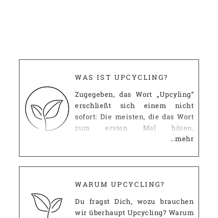
WAS IST UPCYCLING?
Zugegeben, das Wort „Upcyling“
erschließt sich einem nicht
sofort: Die meisten, die das Wort
zum ersten Mal hören,
...mehr
mutmaßen, dass es wohl etwas
mit dem uns allgemein
bekannten Recycling zu tun
haben muss. Diese Vermutung ist
erst einmal richtig: Wie beim
WARUM UPCYCLING?
Recycling, geht es beim
Du fragst Dich, wozu brauchen
Upcycling darum, ausgediente
wir überhaupt Upcycling? Warum
Dinge nicht einfach