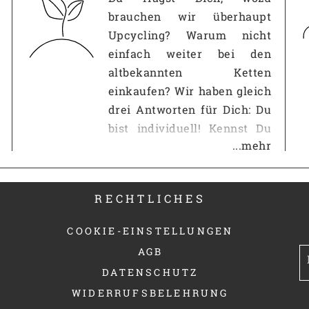
brauchen wir überhaupt
Upcycling? Warum nicht
einfach weiter bei den
altbekannten Ketten
einkaufen? Wir haben gleich
drei Antworten für Dich: Du
bist individuell! Kennst Du
...mehr
das? Du gehst in eine andere
Wohnung und im
Wohnzimmer steht der
RECHTLICHES
gleiche IKEA-Schrank wie
bei Dir? Auf der Straße
COOKIE-EINSTELLUNGEN
siehst Du schon wieder
AGB
jemanden mit demselben...
DATENSCHUTZ
WIDERRUFSBELEHRUNG