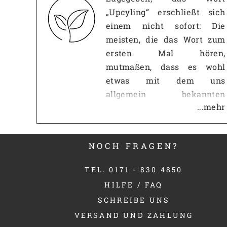
„Upcyling“ erschließt sich
einem nicht sofort: Die
meisten, die das Wort zum
ersten Mal hören,
mutmaßen, dass es wohl
etwas mit dem uns
allgemein bekannten
...mehr
Recycling zu tun haben
muss. Diese Vermutung ist
erst einmal richtig: Wie beim
NOCH FRAGEN?
Recycling, geht es beim
Upcycling darum,
TEL. 0171 - 830 4850
ausgediente Dinge nicht
HILFE / FAQ
einfach wegzuwerfen,
SCHREIBE UNS
sondern clever
VERSAND UND ZAHLUNG
wiederzuverwenden.