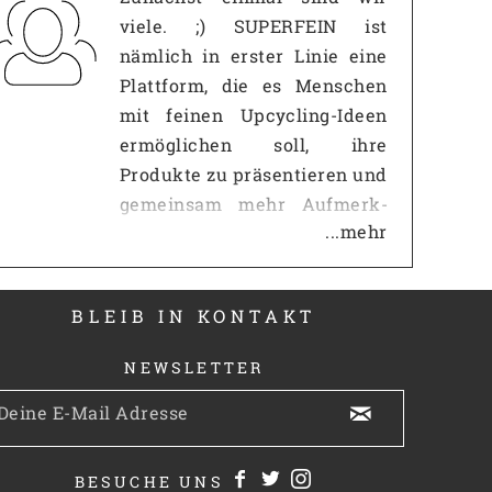
viele. ;) SUPERFEIN ist
nämlich in erster Linie eine
Plattform, die es Menschen
mit feinen Upcycling-Ideen
ermöglichen soll, ihre
Produkte zu präsentieren und
gemeinsam mehr Auf­merk­
...mehr
samkeit zu erzeugen, als es
mit einem eigenen
Internetauftritt jemals
BLEIB IN KONTAKT
möglich wäre. Gerade gegen
so große Portale wie z.B.
NEWSLETTER
Zalando oder Amazon hat
man als Einzelperson nur
wenig Chancen. Wir möchten
also die berühmte kritische
BESUCHE UNS