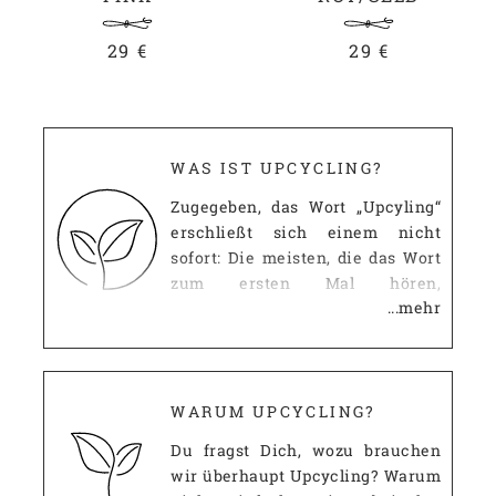
29 €
29 €
WAS IST UPCYCLING?
Zugegeben, das Wort „Upcyling“
erschließt sich einem nicht
sofort: Die meisten, die das Wort
zum ersten Mal hören,
...mehr
mutmaßen, dass es wohl etwas
mit dem uns allgemein
bekannten Recycling zu tun
haben muss. Diese Vermutung ist
erst einmal richtig: Wie beim
WARUM UPCYCLING?
Recycling, geht es beim
Du fragst Dich, wozu brauchen
Upcycling darum, ausgediente
wir überhaupt Upcycling? Warum
Dinge nicht einfach