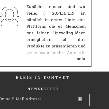
Zunächst einmal sind wir
viele. ;) SUPERFEIN ist
nämlich in erster Linie eine
Plattform, die es Menschen
mit feinen Upcycling-Ideen
ermöglichen soll, ihre
Produkte zu präsentieren und
gemeinsam mehr Auf­merk­
...mehr
samkeit zu erzeugen, als es
mit einem eigenen
Internetauftritt jemals
BLEIB IN KONTAKT
möglich wäre. Gerade gegen
so große Portale wie z.B.
NEWSLETTER
Zalando oder Amazon hat
man als Einzelperson nur
wenig Chancen. Wir möchten