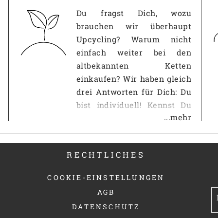
Du fragst Dich, wozu
brauchen wir überhaupt
Upcycling? Warum nicht
einfach weiter bei den
altbekannten Ketten
einkaufen? Wir haben gleich
drei Antworten für Dich: Du
bist individuell! Kennst Du
...mehr
das? Du gehst in eine andere
Wohnung und im
Wohnzimmer steht der
RECHTLICHES
gleiche IKEA-Schrank wie
bei Dir? Auf der Straße
COOKIE-EINSTELLUNGEN
siehst Du schon wieder
AGB
jemanden mit demselben...
DATENSCHUTZ