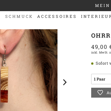
MEIN
N
SCHMUCK
ACCESSOIRES
INTERIEU
OHRR
49,00 
inkl. MwSt.
z
Sofort v
Au