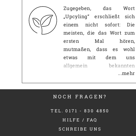
Zugegeben, das Wort
„Upcyling“ erschließt sich
einem nicht sofort: Die
meisten, die das Wort zum
ersten Mal hören,
mutmaßen, dass es wohl
etwas mit dem uns
allgemein bekannten
...mehr
Recycling zu tun haben
muss. Diese Vermutung ist
erst einmal richtig: Wie beim
NOCH FRAGEN?
Recycling, geht es beim
Upcycling darum,
TEL. 0171 - 830 4850
ausgediente Dinge nicht
HILFE / FAQ
einfach wegzuwerfen,
SCHREIBE UNS
sondern clever