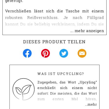
gefertigt.
Verschließen lässt sich die Tasche mit einem
robusten Reißverschluss. Je nach Füllgrad
kannst Du sie beliebig verkleinern, indem Du sie
um den Reißverschluss einrollst und beide Enden
... mehr anzeigen
mit einem Klickverschluss zusammensteckst.
DIESES PRODUKT TEILEN
Beim Tragen hast Du die Wahl: Nutze den
bequemen verstellbaren Schulterriemen oder
halte sie einfach an dem integrierten Tragegriff.
Innen ist eine extra Tasche mit Reißverschluss
eingenäht, damit Du auf Deine wichtigen Dinge
WAS IST UPCYCLING?
immer schnellen Zugriff hast.
Zugegeben, das Wort „Upcyling“
erschließt sich einem nicht
Rucksack, Sporttasche,
sofort: Die meisten, die das Wort
Typ:
Umhängetasche
zum ersten Mal hören,
...mehr
Für:
mutmaßen, dass es wohl etwas
Frauen, Männer