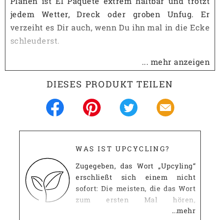
Planen ist El Paquete extrem haltbar und trotzt
jedem Wetter, Dreck oder groben Unfug. Er
verzeiht es Dir auch, wenn Du ihn mal in die Ecke
schleuderst.
Für Deinen Tragekomfort gibt es verstellbare
... mehr anzeigen
Schultergurte, die aus Sicherheitsgurten gefertigt
DIESES PRODUKT TEILEN
sind, alternativ kannst Du den Rucksack auch am
robusten Tragegriff halten. Fahrradreifenprofile
vertärken noch den Boden.
Mit dem doppelten Reißverschluss kannst Du das
Hauptfach öffen. Für die Dinge, die Du schnell
WAS IST UPCYCLING?
mal brauchst, gibt es zusätzlich vorne noch ein
Zugegeben, das Wort „Upcyling“
Reißverschlussfach.
erschließt sich einem nicht
sofort: Die meisten, die das Wort
Das Innere ist mit wasserabweisenden Airbag-
zum ersten Mal hören,
oder Zeltstoffen ausgefüttert, so dass es auch
...mehr
mutmaßen, dass es wohl etwas