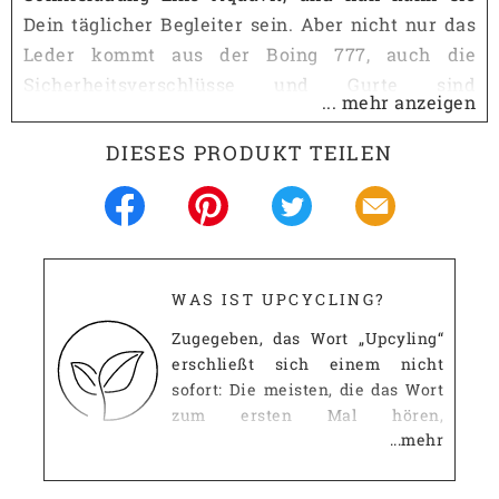
Dein täglicher Begleiter sein. Aber nicht nur das
Leder kommt aus der Boing 777, auch die
Sicherheitsverschlüsse und Gurte sind
... mehr anzeigen
weitgereiste Flugzeugoriginale.
DIESES PRODUKT TEILEN
Praktisch konzipiert und gut ausgestattet ist die
Tasche mit acht Fächern, eines für einen 13,3"
Laptop und ein weiteres für einen 15" Laptop. Das
Hauptfach hat Platz für einen ganzen
Aktenordner, in die zwei kleineren kannst Du
WAS IST UPCYCLING?
wichtige Gegenstände wie Dein Portemonnaie
Zugegeben, das Wort „Upcyling“
und Handy verstauen. Und ein großes
erschließt sich einem nicht
Dokumentenfach besitzt zur Sicherheit noch
sofort: Die meisten, die das Wort
einen Reißverschluss.
zum ersten Mal hören,
...mehr
mutmaßen, dass es wohl etwas
Die Innenseite ist mit einem strapazierfähigen,
mit dem uns allgemein
wasserdichten und Schmutz abweisenden
bekannten Recycling zu tun