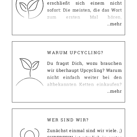
erschließt sich einem nicht
sofort: Die meisten, die das Wort
zum ersten Mal hören,
...mehr
mutmaßen, dass es wohl etwas
mit dem uns allgemein
bekannten Recycling zu tun
haben muss. Diese Vermutung ist
erst einmal richtig: Wie beim
WARUM UPCYCLING?
Recycling, geht es beim
Du fragst Dich, wozu brauchen
Upcycling darum, ausgediente
wir überhaupt Upcycling? Warum
Dinge nicht einfach
nicht einfach weiter bei den
wegzuwerfen, sondern clever
altbekannten Ketten einkaufen?
wiederzuverwenden.
...mehr
Wir haben gleich drei Antworten
für Dich: Du bist individuell!
Kennst Du das? Du gehst in eine
andere Wohnung und im
Wohnzimmer steht der gleiche
WER SIND WIR?
IKEA-Schrank wie bei Dir? Auf
Zunächst einmal sind wir viele. ;)
der Straße siehst Du schon