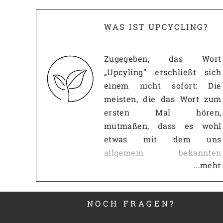
WAS IST UPCYCLING?
Zugegeben, das Wort
„Upcyling“ erschließt sich
einem nicht sofort: Die
meisten, die das Wort zum
ersten Mal hören,
mutmaßen, dass es wohl
etwas mit dem uns
allgemein bekannten
...mehr
Recycling zu tun haben
muss. Diese Vermutung ist
erst einmal richtig: Wie beim
NOCH FRAGEN?
Recycling, geht es beim
Upcycling darum,