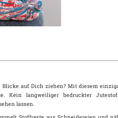
 Blicke auf Dich ziehen? Mit diesem einziga
e. Kein langweiliger bedruckter Jutesto
ssehen lassen.
ammelt Stoffreste aus Schneidereien und nä