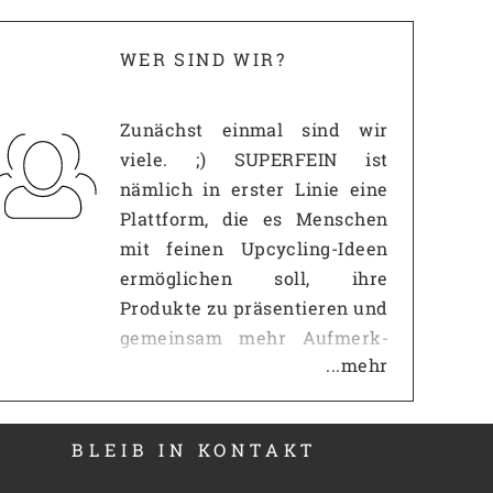
WER SIND WIR?
Zunächst einmal sind wir
viele. ;) SUPERFEIN ist
nämlich in erster Linie eine
Plattform, die es Menschen
mit feinen Upcycling-Ideen
ermöglichen soll, ihre
Produkte zu präsentieren und
gemeinsam mehr Auf­merk­
...mehr
samkeit zu erzeugen, als es
mit einem eigenen
Internetauftritt jemals
BLEIB IN KONTAKT
möglich wäre. Gerade gegen
so große Portale wie z.B.