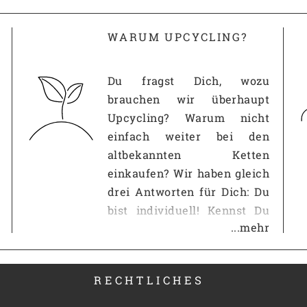
WARUM UPCYCLING?
Du fragst Dich, wozu
brauchen wir überhaupt
Upcycling? Warum nicht
einfach weiter bei den
altbekannten Ketten
einkaufen? Wir haben gleich
drei Antworten für Dich: Du
bist individuell! Kennst Du
...mehr
das? Du gehst in eine andere
Wohnung und im
Wohnzimmer steht der
RECHTLICHES
gleiche IKEA-Schrank wie
bei Dir? Auf der Straße