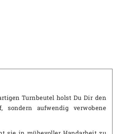
rtigen Turnbeutel holst Du Dir den
ff, sondern aufwendig verwobene
ht sie in mühevoller Handarbeit zu