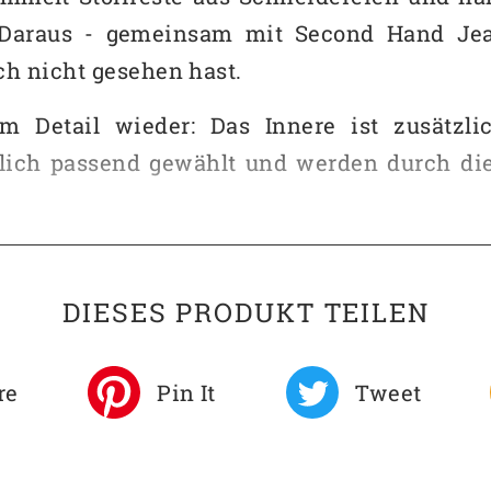
araus - gemeinsam mit Second Hand Jea
ch nicht gesehen hast.
um Detail wieder: Das Innere ist zusätzl
arblich passend gewählt und werden durch 
: Dich finden Deine Freunde auch im größte
DIESES PRODUKT TEILEN
SF10233
re
Pin It
Tweet