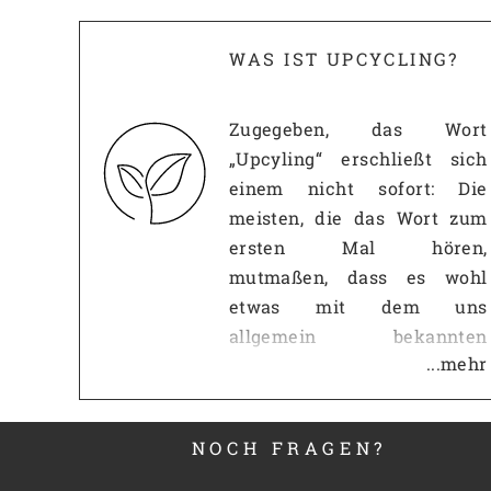
Typ:
Shoppe
Für:
Frauen
WAS IST UPCYCLING?
Upcycling Material:
Second
Höhe:
33 cm
Zugegeben, das Wort
Breite:
27 cm
„Upcyling“ erschließt sich
Tiefe:
18 cm
einem nicht sofort: Die
Gewicht:
0,6 kg
meisten, die das Wort zum
ersten Mal hören,
Artikel-Nr.:
mutmaßen, dass es wohl
etwas mit dem uns
allgemein bekannten
...mehr
Recycling zu tun haben
muss. Diese Vermutung ist
erst einmal richtig: Wie beim
NOCH FRAGEN?
Recycling, geht es beim
Upcycling darum,