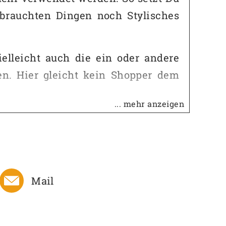
brauchten Dingen noch Stylisches
elleicht auch die ein oder andere
en. Hier gleicht kein Shopper dem
... mehr anzeigen
 und kann mit einer Kordel leicht
legt und hält außerdem noch drei
Deine Wertsachen aufnehmen.
ialien leicht variieren können.
Mail