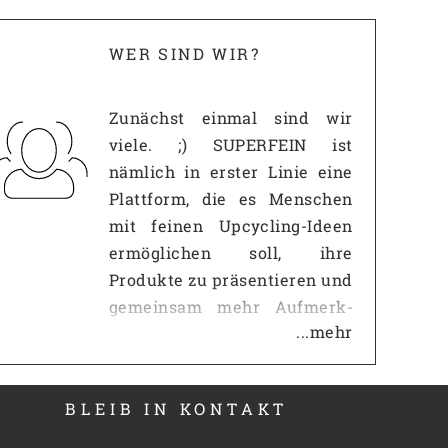
WER SIND WIR?
Zunächst einmal sind wir
viele. ;) SUPERFEIN ist
nämlich in erster Linie eine
Plattform, die es Menschen
mit feinen Upcycling-Ideen
ermöglichen soll, ihre
Produkte zu präsentieren und
gemeinsam mehr Auf­merk­
...mehr
samkeit zu erzeugen, als es
mit einem eigenen
Internetauftritt jemals
BLEIB IN KONTAKT
möglich wäre. Gerade gegen
so große Portale wie z.B.