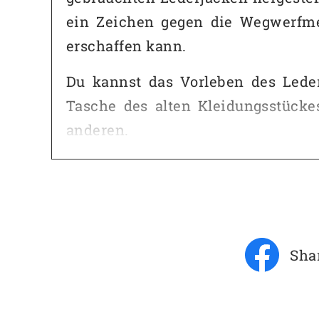
ein Zeichen gegen die Wegwerfme
erschaffen kann.
Du kannst das Vorleben des Leder
Tasche des alten Kleidungsstücke
anderen.
Der Shopper kommt mit einem vers
geschlossen werden. Die Innense
Fächer bereit. Eines davon ist mi
Bitte beachte, dass die Brauntöne 
Sha
Howgh!