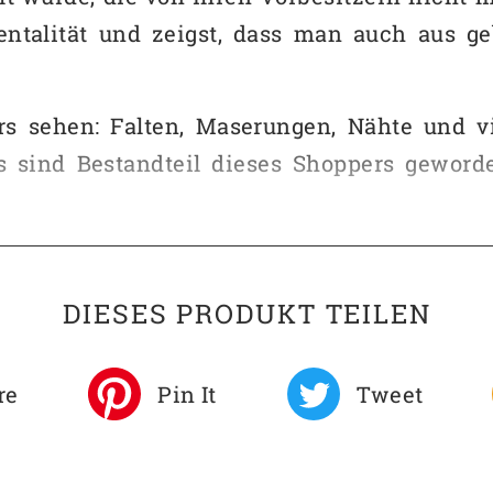
ntalität und zeigst, dass man auch aus ge
s sehen: Falten, Maserungen, Nähte und vi
s sind Bestandteil dieses Shoppers geword
tellbaren Lederriemen samt Schnalle daher
ite ist mit schwarzem Baumwollstoff ausge
DIESES PRODUKT TEILEN
t einem Reißverschluss gesichert und kann 
aufgrund der unterschiedlichen Ausgangsmater
re
Pin It
Tweet