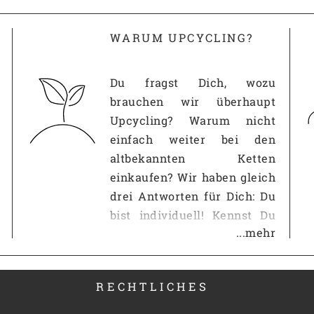
r
WARUM UPCYCLING?
 Hand Lederjacken
Du fragst Dich, wozu
brauchen wir überhaupt
Upcycling? Warum nicht
einfach weiter bei den
altbekannten Ketten
SF10134
einkaufen? Wir haben gleich
drei Antworten für Dich: Du
bist individuell! Kennst Du
...mehr
das? Du gehst in eine andere
Wohnung und im
Wohnzimmer steht der
RECHTLICHES
gleiche IKEA-Schrank wie
bei Dir? Auf der Straße