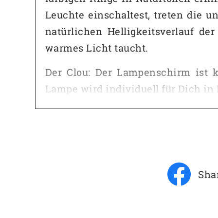
Leuchte einschaltest, treten die 
natürlichen Helligkeitsverlauf d
warmes Licht taucht.
Der Clou: Der Lampenschirm ist 
Lampe wird individuell für Dich in 
Hier der Ablauf: Wir setzen uns na
welcher Umgebung bzw. zu welchem
Vorschlag für Dich, den wir mit 
Wochen bei Dir ein.
Sha
Upcycling Material:
Einweg
Höhe:
50 cm