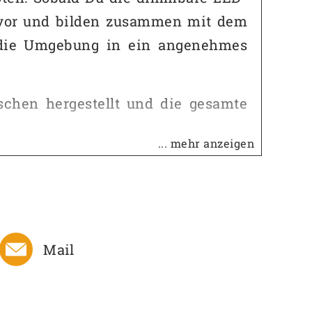
hervor und bilden zusammen mit dem
as die Umgebung in ein angenehmes
chen hergestellt und die gesamte
... mehr anzeigen
indung. Du solltest beschreiben, in
. Wir erarbeiten dann einen Farb-
 treffen die Lampen dann in ca. 4
Mail