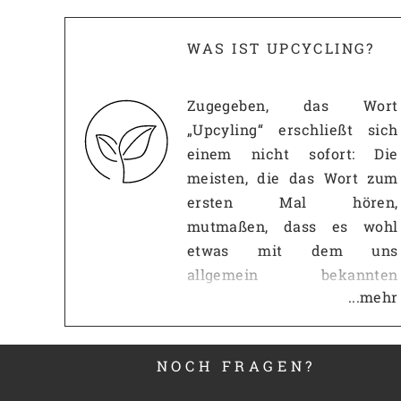
Breite:
7,5 cm
Tiefe:
7,5 cm
WAS IST UPCYCLING?
Gewicht:
1 kg
Artikel-Nr.:
Zugegeben, das Wort
„Upcyling“ erschließt sich
einem nicht sofort: Die
meisten, die das Wort zum
ersten Mal hören,
mutmaßen, dass es wohl
etwas mit dem uns
allgemein bekannten
...mehr
Recycling zu tun haben
muss. Diese Vermutung ist
erst einmal richtig: Wie beim
NOCH FRAGEN?
Recycling, geht es beim
Upcycling darum,