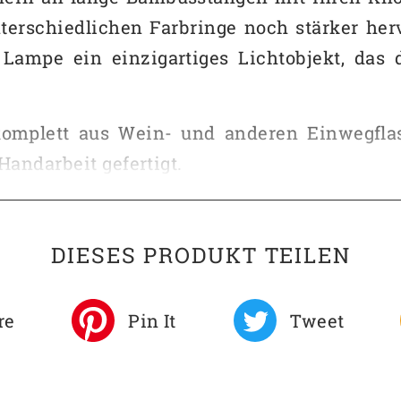
unterschiedlichen Farbringe noch stärker 
er Lampe ein einzigartiges Lichtobjekt, d
komplett aus Wein- und anderen Einwegflas
Handarbeit gefertigt.
ch Deiner Bestellung direkt mit Dir in Verb
 Möbelstück Du die Lampe einsetzen willst
DIESES PRODUKT TEILEN
Dir durchsprechen. Nach Deiner Bestätigung
re
Pin It
Tweet
flaschen