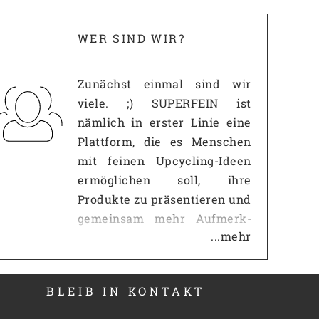
WER SIND WIR?
Zunächst einmal sind wir
viele. ;) SUPERFEIN ist
nämlich in erster Linie eine
Plattform, die es Menschen
mit feinen Upcycling-Ideen
ermöglichen soll, ihre
Produkte zu präsentieren und
gemeinsam mehr Auf­merk­
...mehr
samkeit zu erzeugen, als es
mit einem eigenen
Internetauftritt jemals
BLEIB IN KONTAKT
möglich wäre. Gerade gegen
so große Portale wie z.B.