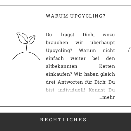
WARUM UPCYCLING?
SF10037
Du fragst Dich, wozu
brauchen wir überhaupt
Upcycling? Warum nicht
einfach weiter bei den
altbekannten Ketten
einkaufen? Wir haben gleich
drei Antworten für Dich: Du
bist individuell! Kennst Du
...mehr
das? Du gehst in eine andere
Wohnung und im
Wohnzimmer steht der
RECHTLICHES
gleiche IKEA-Schrank wie
bei Dir? Auf der Straße