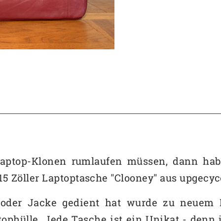
aptop-Klonen rumlaufen müssen, dann habe
5 Zöller Laptoptasche "Clooney" aus upgecyc
l oder Jacke gedient hat wurde zu neuem
ophülle. Jede Tasche ist ein Unikat - denn 