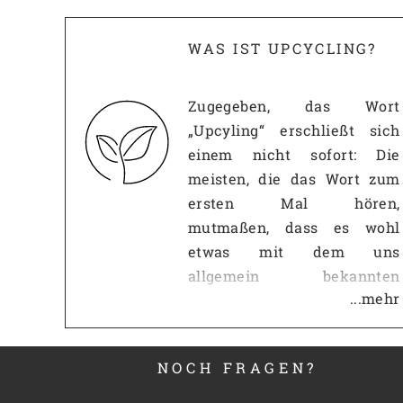
Tiefe:
2 cm
Gewicht:
0,25 kg
WAS IST UPCYCLING?
Artikel-Nr.:
Zugegeben, das Wort
„Upcyling“ erschließt sich
einem nicht sofort: Die
meisten, die das Wort zum
ersten Mal hören,
mutmaßen, dass es wohl
etwas mit dem uns
allgemein bekannten
...mehr
Recycling zu tun haben
muss. Diese Vermutung ist
erst einmal richtig: Wie beim
NOCH FRAGEN?
Recycling, geht es beim
Upcycling darum,