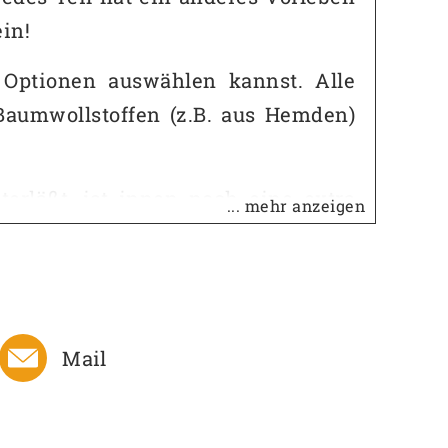
ein!
 Optionen auswählen kannst. Alle
Baumwollstoffen (z.B. aus Hemden)
erläßt, ist innen noch eine extra
... mehr anzeigen
atsächlich nachgedacht!
Mail