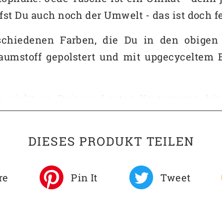
lfst Du auch noch der Umwelt - das ist doch f
rschiedenen Farben, die Du in den obigen
aumstoff gepolstert und mit upgecyceltem 
s nicht an Deinem Laptop Kratzspuren hint
ten Deines Laptops schützt. Da hat jemand t
DIESES PRODUKT TEILEN
tasche
, Männer
re
Pin It
Tweet
 Hand Hemden, Second Hand
acken