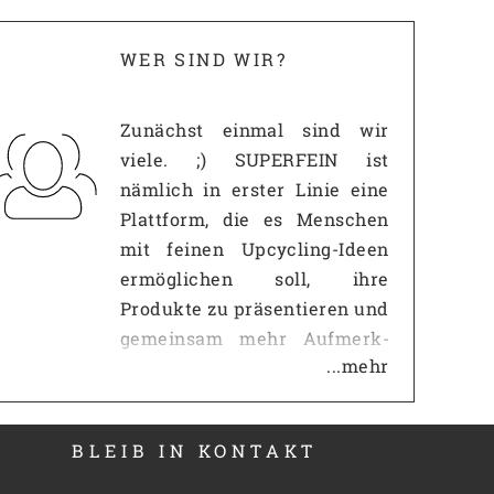
WER SIND WIR?
Zunächst einmal sind wir
viele. ;) SUPERFEIN ist
nämlich in erster Linie eine
Plattform, die es Menschen
mit feinen Upcycling-Ideen
ermöglichen soll, ihre
Produkte zu präsentieren und
gemeinsam mehr Auf­merk­
...mehr
samkeit zu erzeugen, als es
mit einem eigenen
Internetauftritt jemals
BLEIB IN KONTAKT
möglich wäre. Gerade gegen
so große Portale wie z.B.