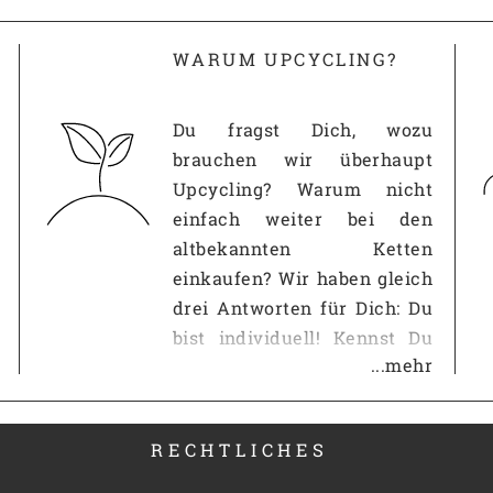
WARUM UPCYCLING?
SF10420
Du fragst Dich, wozu
brauchen wir überhaupt
Upcycling? Warum nicht
einfach weiter bei den
altbekannten Ketten
einkaufen? Wir haben gleich
drei Antworten für Dich: Du
bist individuell! Kennst Du
...mehr
das? Du gehst in eine andere
Wohnung und im
Wohnzimmer steht der
RECHTLICHES
gleiche IKEA-Schrank wie
bei Dir? Auf der Straße