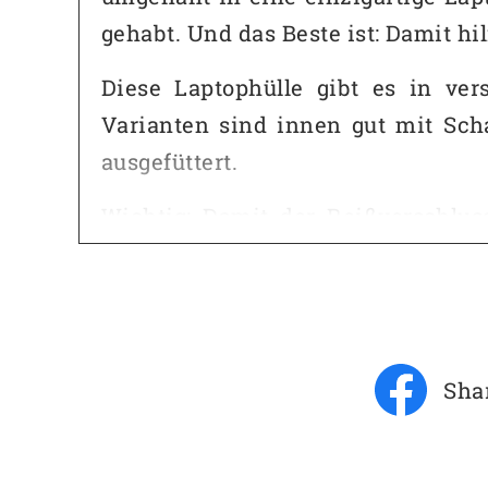
gehabt. Und das Beste ist: Damit hi
Diese Laptophülle gibt es in ve
Varianten sind innen gut mit Sch
ausgefüttert.
Wichtig: Damit der Reißverschlus
Lederlasche eingenäht, die die Kan
Typ:
Laptop
Für:
Frauen
Sha
Second
Upcycling Material:
Lederj
Höhe:
27 cm
Breite:
38 cm