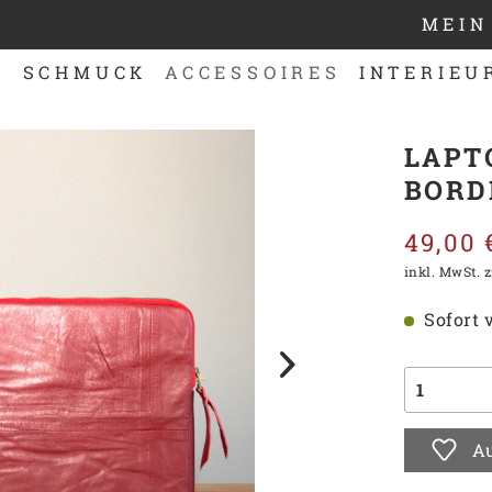
MEIN
N
SCHMUCK
ACCESSOIRES
INTERIEU
LAPT
BORD
49,00 
inkl. MwSt.
z
Sofort v
Au