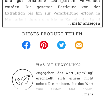
und gut erhaltene Lederpartien verwendet
wurden. Die gesamte Fertigung von der
Extraktion bis hin zur Verarbeitung erfolgt in
Handarbeit durch das kleine Kanadische Label
... mehr anzeigen
MariClaRo.
DIESES PRODUKT TEILEN
Dieses Portemonnaie ist besonders schlank und
ein Leichtgewicht, so dass es sogar in eine
Hemdtasche passt. Es besitzt im Inneren vier
Kreditkartenfächer und ein Geldscheinfach.
Auch als besonderes Geschenk geeignet!
WAS IST UPCYCLING?
Zugegeben, das Wort „Upcyling“
Upcycling Material:
Autositzleder
erschließt sich einem nicht
sofort: Die meisten, die das Wort
4 Kreditkartenfächer,
Ausstattung:
Geldscheinfach
zum ersten Mal hören,
...mehr
mutmaßen, dass es wohl etwas
Passt in:
Hemdtasche (Gr. S)
mit dem uns allgemein
Höhe:
8 cm